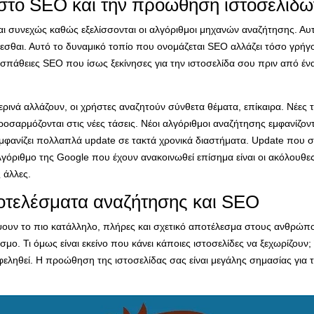
 στο SEO και την προώθηση ιστοσελίδω
 συνεχώς καθώς εξελίσσονται οι αλγόριθμοι μηχανών αναζήτησης. Αυτό
νεσθαι. Αυτό το δυναμικό τοπίο που ονομάζεται SEO αλλάζει τόσο γρήγ
άθειες SEO που ίσως ξεκίνησες για την ιστοσελίδα σου πριν από ένα
μερινά αλλάζουν, οι χρήστες αναζητούν σύνθετα θέματα, επίκαιρα.
Νέες 
οσαρμόζονται στις νέες τάσεις. Νέοι αλγόριθμοι αναζήτησης εμφανίζο
 εμφανίζει πολλαπλά update σε τακτά χρονικά διαστήματα. Update που
γόριθμο της Google που έχουν ανακοινωθεί επίσημα είναι οι ακόλουθε
 άλλες.
οτελέσματα αναζήτησης και SEO
ουν το πιο κατάλληλο, πλήρες και σχετικό αποτέλεσμα στους ανθρώπ
μο. Τι όμως είναι εκείνο που κάνει κάποιες ιστοσελίδες να ξεχωρίζουν
ωφεληθεί. Η προώθηση της ιστοσελίδας σας είναι μεγάλης σημασίας για