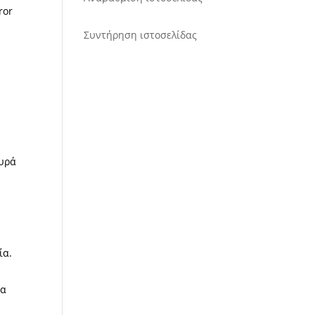
ror
Συντήρηση ιστοσελίδας
ευρά
ία.
ια