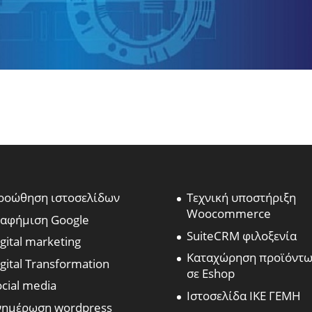
ροώθηση ιστοσελίδων
Τεχνική υποστήριξη
Woocommerce
ιαφήμιση Google
SuiteCRM φιλοξενία
gital marketing
Καταχώρηση προϊόντ
gital Transformation
σε Eshop
ocial media
Ιστοσελίδα ΙΚΕ ΓΕΜΗ
νημέρωση wordpress