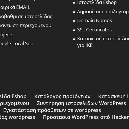
Ιστοσελίδα Eshop
ταιρικά EMAIL
Δημοσίευση ισολογισ
ναβάθμιση ιστοσελίδας
Domain Names
νανέωση περιεχομένου
SSL Certificates
ojects
Κατασκευή ιστοσελίδα
oogle Local Seo
για ΙΚΕ
λίδα Eshop
Κατάλογος προϊόντων
Κατασκευή 
εριεχομένου
Συντήρηση ιστοσελίδων WordPress
Εγκατάσταση πρόσθετων σε wordpress
δας wordpress
Προστασία WordPress από Hacker