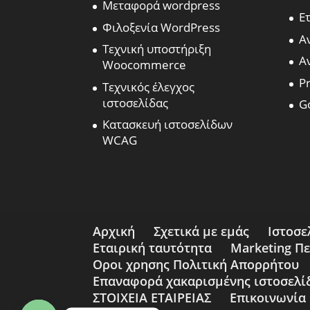
Μεταφορά wordpress
Ε
Φιλοξενία WordPress
Α
Τεχνική υποστήριξη
Α
Woocommerce
Pr
Τεχνικός έλεγχος
ιστοσελίδας
G
Κατασκευή ιστοσελίδων
WCAG
Αρχική
Σχετικά με εμάς
Ιστοσε
Εταιρική ταυτότητα
Marketing Π
Οροι χρησης Πολιτική Απορρήτου
Επαναφορά χακαρισμένης ιστοσελί
ΣΤΟΙΧΕΙΑ ΕΤΑΙΡΕΙΑΣ
Επικοινωνία