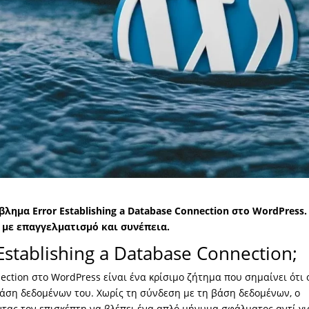
λημα Error Establishing a Database Connection στο WordPress.
με επαγγελματισμό και συνέπεια.
Establishing a Database Connection;
ection στο WordPress είναι ένα κρίσιμο ζήτημα που σημαίνει ότι 
βάση δεδομένων του. Χωρίς τη σύνδεση με τη βάση δεδομένων, ο
ντας τον επισκέπτη να βλέπει ένα απλό μήνυμα σφάλματος αντί γι