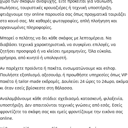
χώρο των σκαφών αναψυχής. Είτε πρόκειται για ναύλωση,
πωλήσεις, τουριστικές κρουαζιέρες ή τεχνική υποστήριξη,
φτιάχνουμε την online παρουσία σας όπως πραγματικά ταιριάζει
στο κοινό σας. Με καθαρές φωτογραφίες, απλή πλοήγηση και
οργανωμένες πληροφορίες.
Μπορεί ο πελάτης να δει κάθε σκάφος με λεπτομέρεια. Να
διαβάσει τεχνικά χαρακτηριστικά, να συγκρίνει επιλογές, να
ζητήσει προσφορά ή να κλείσει ημερομηνίες. Όλα εύκολα,
γρήγορα, από κινητό ή υπολογιστή.
Αν παρέχετε προϊόντα ή πακέτα, ενσωματώνουμε και eshop.
Πουλήστε εξοπλισμό, αξεσουάρ, ή προωθήστε υπηρεσίες όπως VIP
πακέτα ή tailor-made εκδρομές. Δουλεύει 24 ώρες το 24ωρο, ακόμα
κι όταν εσείς βρίσκεστε στη θάλασσα.
Αναλαμβάνουμε κάθε στάδιο: σχεδιασμό, κατασκευή, φιλοξενία,
υποστήριξη. Δεν απαιτούνται τεχνικές γνώσεις από εσάς. Εσείς
φροντίζετε τα σκάφη σας και εμείς φροντίζουμε την εικόνα σας
online.